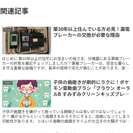
関連記事
築30年以上住んでいる方必見！漏電
ブログ
ブレーカーの交換が必要な理由
はじめに 築30年以上の住宅にお住まいの皆さま、分電盤にある漏電ブレー
カーの状態を最近チェックしましたか？漏電ブレーカーは、安全な暮らし
を守る重要な設備ですが、長年の使用で劣化が進むことがあります。実際
に、栃木県内の有名なパン屋さんが漏電ブ...
子供の歯磨きが劇的にラクに！ポケ
ブログ
モン電動歯ブラシ「ブラウン オーラ
ルB すみずみクリーンキッズプレミ
アム」レビュー
子供が歯磨きを嫌がって困っている親御さんは多いのではないでしょう
か？ 嫌がるからといって歯磨きをおろそかにすると、虫歯になってしまう
可能性があります。 とはいえ毎晩の歯磨きタイムが大泣きの大騒ぎでは、
親も子もヘトヘトですよね。 そこで我が家...