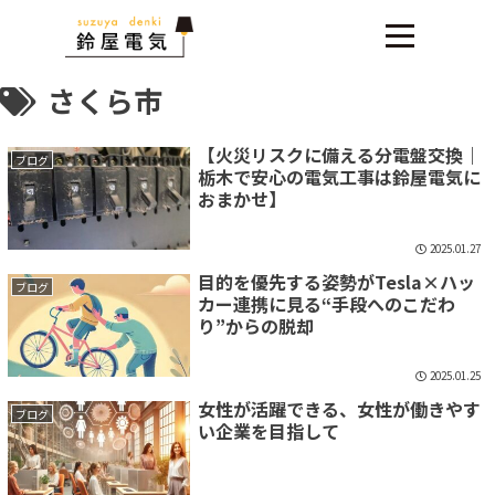
さくら市
【火災リスクに備える分電盤交換｜
ブログ
栃木で安心の電気工事は鈴屋電気に
おまかせ】
2025.01.27
目的を優先する姿勢がTesla×ハッ
ブログ
カー連携に見る“手段へのこだわ
り”からの脱却
2025.01.25
女性が活躍できる、女性が働きやす
ブログ
い企業を目指して